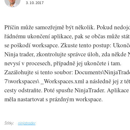
3. 10. 2017
Příčin může samozřejmě být několik. Pokud nedoj
řádnému ukončení aplikace, pak se občas může stát
se poškodí worksapce. Zkuste tento postup: Ukonč
Ninja trader, zkontrolujte správce úloh, zda někde
nevysí v procesech, případně jej ukončete i tam.
Zazálohujte si tento soubor: Documents\NinjaTrad
7\workspaces\ _Workspaces.xml a následně jej z té
cesty odstraňte. Poté spusťte NinjaTrader. Aplikace
měla nastartovat s prázdným workspace.
Štítky:
ninjatrader