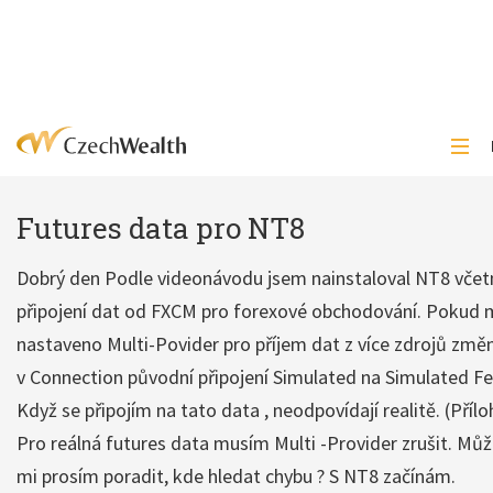
Futures data pro NT8
Dobrý den Podle videonávodu jsem nainstaloval NT8 včet
připojení dat od FXCM pro forexové obchodování. Pokud
nastaveno Multi-Povider pro příjem dat z více zdrojů změn
v Connection původní připojení Simulated na Simulated Fe
Když se připojím na tato data , neodpovídají realitě. (Příloh
Pro reálná futures data musím Multi -Provider zrušit. Mů
mi prosím poradit, kde hledat chybu ? S NT8 začínám.