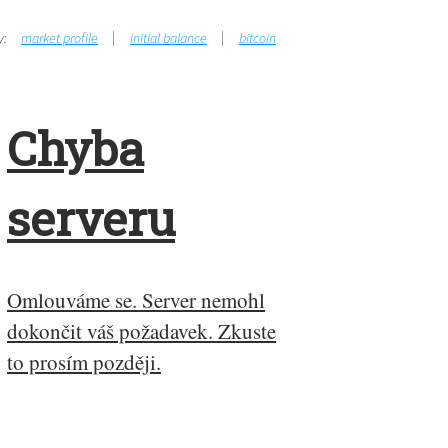
y:
market profile
initial balance
bitcoin
Chyba
serveru
Omlouváme se. Server nemohl
dokončit váš požadavek. Zkuste
to prosím později.