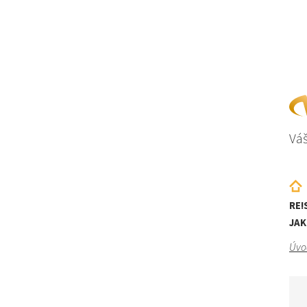
Váš
RE!
JAK
Úvo