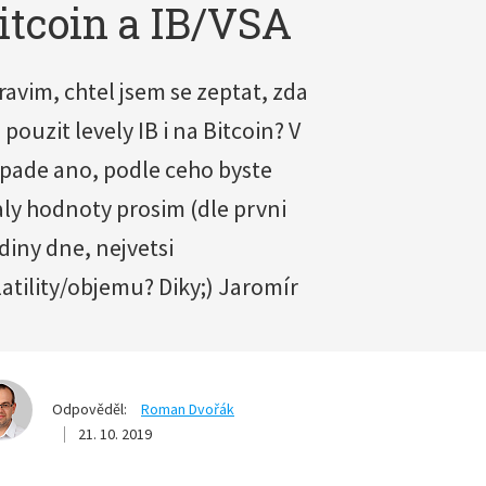
itcoin a IB/VSA
ravim, chtel jsem se zeptat, zda
 pouzit levely IB i na Bitcoin? V
ipade ano, podle ceho byste
aly hodnoty prosim (dle prvni
diny dne, nejvetsi
latility/objemu? Diky;) Jaromír
Odpověděl:
Roman Dvořák
21. 10. 2019