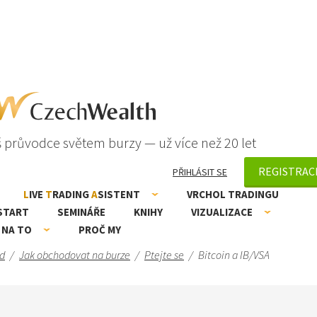
 průvodce světem burzy — už více než 20 let
REGISTRAC
PŘIHLÁSIT SE
L
IVE
T
RADING
A
SISTENT
VRCHOL TRADINGU
START
SEMINÁŘE
KNIHY
VIZUALIZACE
 NA TO
PROČ MY
d
/
Jak obchodovat na burze
/
Ptejte se
/
Bitcoin a IB/VSA