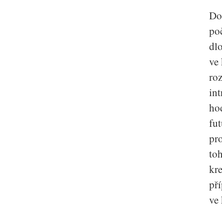
Dob
po
dl
ve
roz
in
ho
fut
pro
toh
kre
pří
ve