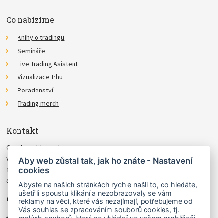
Co nabízíme
Knihy o tradingu
Semináře
Live Trading Asistent
Vizualizace trhu
Poradenství
Trading merch
Kontakt
Czechwealth, spol. s r.o.
Višňová 4
Aby web zůstal tak, jak ho znáte - Nastavení
cookies
140 00 Praha 4
Česká Republika
Abyste na našich stránkách rychle našli to, co hledáte,
ušetřili spoustu klikání a nezobrazovaly se vám
info@czechwealth.cz
reklamy na věci, které vás nezajímají, potřebujeme od
Vás souhlas se zpracováním souborů cookies, tj.
+420 226 804 571 (9–12 hod.)
malých souborů, které se ukládají ve vašem prohlížeči.