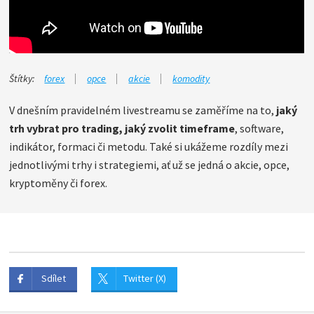
Štítky:
forex
opce
akcie
komodity
V dnešním pravidelném livestreamu se zaměříme na to,
jaký
trh vybrat pro trading, jaký zvolit timeframe
, software,
indikátor, formaci či metodu. Také si ukážeme rozdíly mezi
jednotlivými trhy i strategiemi, ať už se jedná o akcie, opce,
kryptoměny či forex.
Sdílet
Twitter (X)