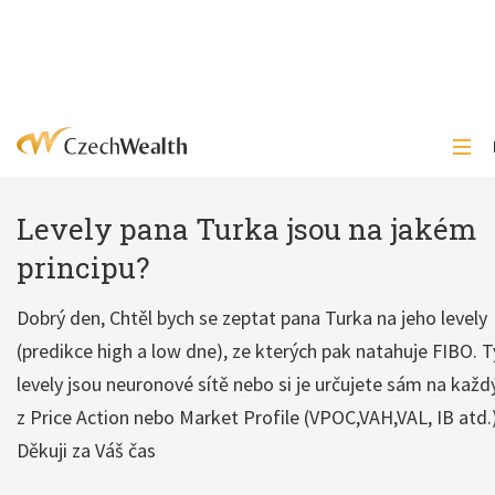
Levely pana Turka jsou na jakém
principu?
Dobrý den, Chtěl bych se zeptat pana Turka na jeho levely
(predikce high a low dne), ze kterých pak natahuje FIBO. 
levely jsou neuronové sítě nebo si je určujete sám na každ
z Price Action nebo Market Profile (VPOC,VAH,VAL, IB atd.
Děkuji za Váš čas