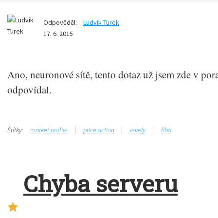
Odpověděl:
Ludvík Turek
17. 6. 2015
Ano, neuronové sítě, tento dotaz už jsem zde v por
odpovídal.
Štítky:
market profile
price action
levely
fibo
Chyba serveru