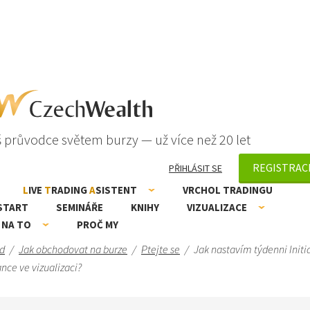
 průvodce světem burzy — už více než 20 let
REGISTRAC
PŘIHLÁSIT SE
L
IVE
T
RADING
A
SISTENT
VRCHOL TRADINGU
START
SEMINÁŘE
KNIHY
VIZUALIZACE
 NA TO
PROČ MY
d
/
Jak obchodovat na burze
/
Ptejte se
/
Jak nastavím týdenni Initi
nce ve vizualizaci?