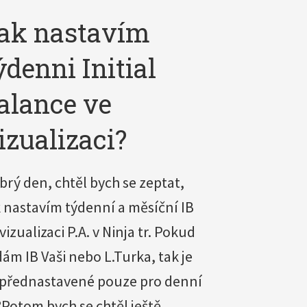
ak nastavím
ýdenni Initial
alance ve
izualizaci?
brý den, chtěl bych se zeptat,
k nastavím týdenní a měsíční IB
vizualizaci P.A. v Ninja tr. Pokud
 dám IB Vaši nebo L.Turka, tak je
 přednastavené pouze pro denní
?Potom bych se chtěl ještě