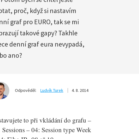
ptat, proč, když si nastavím
nní graf pro EURO, tak se mi
brazují takové gapy? Takhle
ece denní graf eura nevypadá,
bo ano?
Odpověděl:
Ludvík Turek
4. 8. 2014
tavujete to při vkládání do grafu –
: Sessions – 04: Session type Week