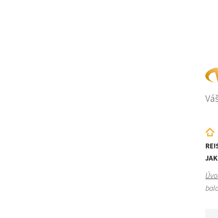
Váš
RE!
JAK
Úvo
bala