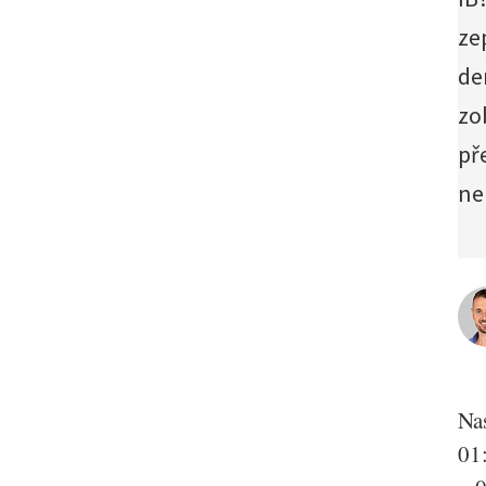
ze
de
zo
př
ne
Nas
01