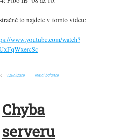
04: Fibo IB 08 až 10.
stračně to najdete v tomto videu:
tps://www.youtube.com/watch?
UxFqWxercSc
y:
vizualizace
initial balance
Chyba
serveru