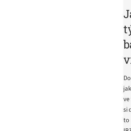
J
t
b
v
Do
ja
ve 
si
to
IB