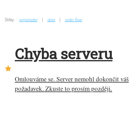
Štítky:
ninjatrader
data
order flow
Chyba serveru
Omlouváme se. Server nemohl dokončit váš
požadavek. Zkuste to prosím později.