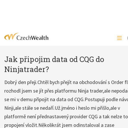
Jak připojim data od CQG do
Ninjatrader?
Dobrý den přeji.Chtěl bych přejít na obchodování s Order f
rozhodl jsem se jít přes platformu Ninja trader,ale nepodař
se mi v demu připojit na data od CQG.Postupuji podle ná
Ninji,ale stále se nedaří.Už.jméno i heslo mi přišlo,ale v
platformě není přednastavený provider CQG a tak nelze t
propojení vložit.Několikrát jsem odinstaloval a zase