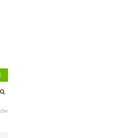
E
 čím