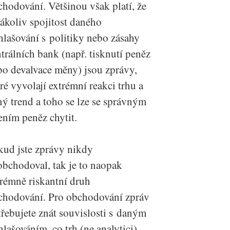
hodování. Většinou však platí, že
ákoliv spojitost daného
hlašování s politiky nebo zásahy
trálních bank (např. tisknutí peněz
bo devalvace měny) jsou zprávy,
ré vyvolají extrémní reakci trhu a
ný trend a toho se lze se správným
ením peněz chytit.
kud jste zprávy nikdy
obchodoval, tak je to naopak
trémně riskantní druh
chodování. Pro obchodování zpráv
řebujete znát souvislosti s daným
lašováním, co trh (ne analytici)