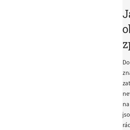
J
o
z
Do
zn
za
ne
na
js
rá