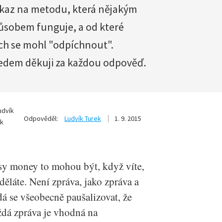
kaz na metodu, která nějakým
ůsobem funguje, a od které
ch se mohl "odpíchnout".
edem děkuji za každou odpověď.
Odpověděl:
Ludvík Turek
1. 9. 2015
sy money to mohou být, když víte,
děláte. Není zpráva, jako zpráva a
á se všeobecně paušalizovat, že
ždá zpráva je vhodná na