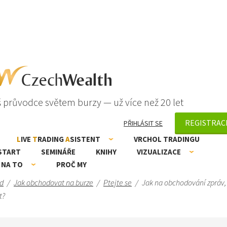
 průvodce světem burzy — už více než 20 let
REGISTRAC
PŘIHLÁSIT SE
L
IVE
T
RADING
A
SISTENT
VRCHOL TRADINGU
START
SEMINÁŘE
KNIHY
VIZUALIZACE
 NA TO
PROČ MY
d
/
Jak obchodovat na burze
/
Ptejte se
/
Jak na obchodování zpráv,
t?