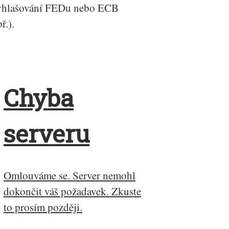
yhlašování FEDu nebo ECB
př.).
Chyba
serveru
Omlouváme se. Server nemohl
dokončit váš požadavek. Zkuste
to prosím později.