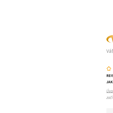
Váš
RE!
JAK
Úvo
začí