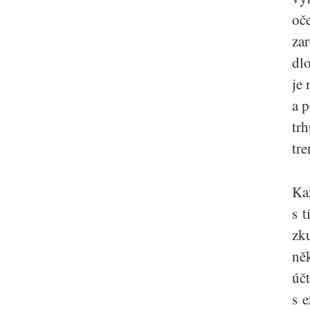
oče
za
dl
je 
a 
trh
tre
Ka
s 
zku
ně
účt
s 