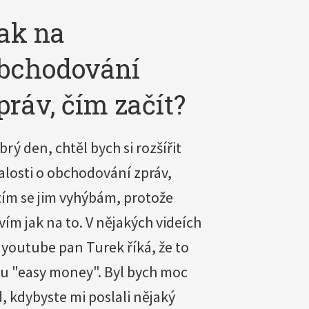
ak na
bchodování
práv, čím začít?
brý den, chtěl bych si rozšířit
alosti o obchodování zpráv,
tím se jim vyhýbám, protože
vím jak na to. V nějakých videích
 youtube pan Turek říká, že to
ou "easy money". Byl bych moc
d, kdybyste mi poslali nějaký