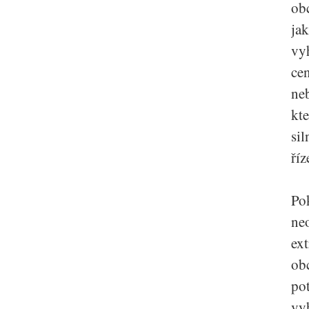
obc
jak
vy
cen
ne
kte
sil
říz
Po
ne
ex
ob
pot
vyh