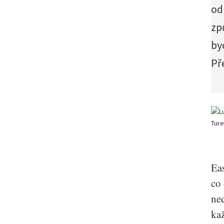
od
zp
by
Př
Ea
co 
ned
ka