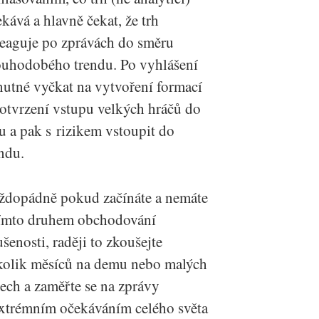
kává a hlavně čekat, že trh
reaguje po zprávách do směru
ouhodobého trendu. Po vyhlášení
nutné vyčkat na vytvoření formací
potvrzení vstupu velkých hráčů do
u a pak s rizikem vstoupit do
ndu.
ždopádně pokud začínáte a nemáte
tímto druhem obchodování
šenosti, raději to zkoušejte
kolik měsíců na demu nebo malých
ech a zaměřte se na zprávy
extrémním očekáváním celého světa